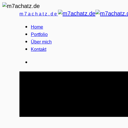
m7achatz.de
Home
Portfolio
Über mich
Kontakt